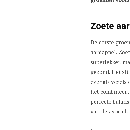
Zoete aa
De eerste groent
aardappel. Zoet
superlekker, m
gezond. Het zit
evenals vezels 
het combineert 
perfecte balan
van de avocado