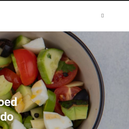
goed
ado