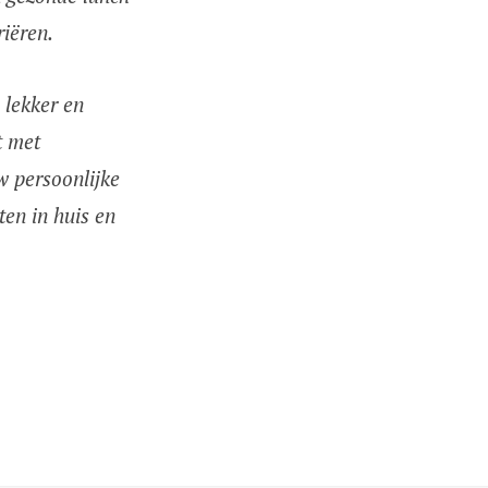
riëren.
 lekker en
t met
w persoonlijke
en in huis en