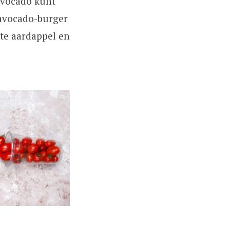
 avocado kunt
-avocado-burger
ete aardappel en