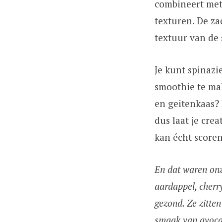
combineert met 
texturen. De za
textuur van de 
Je kunt spinazi
smoothie te mak
en geitenkaas?
dus laat je crea
kan écht scoren
En dat waren onz
aardappel, cherr
gezond. Ze zitten
smaak van avocad