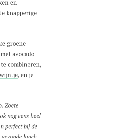
aken en
 de knapperige
jke groene
e met avocado
 te combineren,
wijntje
, en je
o. Zoete
ook nog eens heel
n perfect bij de
n gezonde lunch