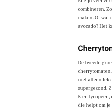
Er zijn veel ve
combineren. Zo 
maken. Of wat d
avocado? Het k
Cherryto
De tweede groen
cherrytomaten. 
niet alleen lek
supergezond. Ze
K en lycopeen, 
die helpt om j