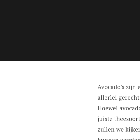
Avocado’s zijn 
allerlei gerech
Hoewel avocado
juiste theesoor
zullen we kijke
kunnen worden 