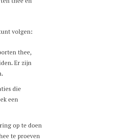
rten thee en
kunt volgen:
oorten thee,
den. Er zijn
n.
ties die
oek een
aring op te doen
hee te proeven