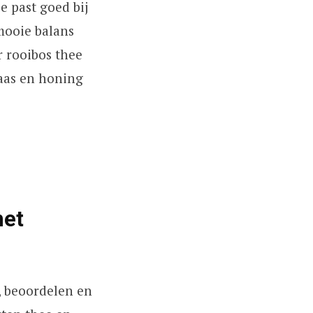
e past goed bij
mooie balans
 rooibos thee
aas en honing
het
, beoordelen en