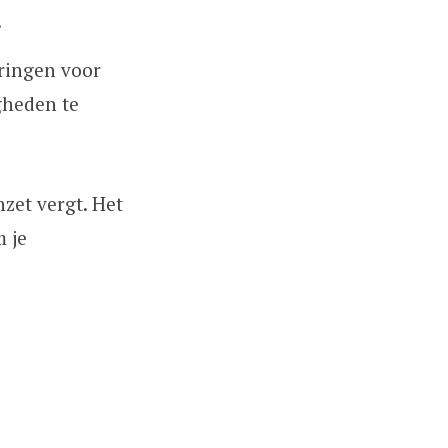
.
eringen voor
gheden te
zet vergt. Het
m je