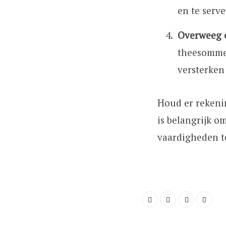
en te serve
Overweeg c
theesommel
versterken 
Houd er rekenin
is belangrijk o
vaardigheden te