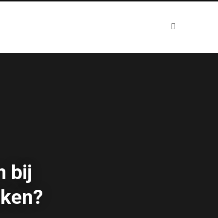
 bij
nken?