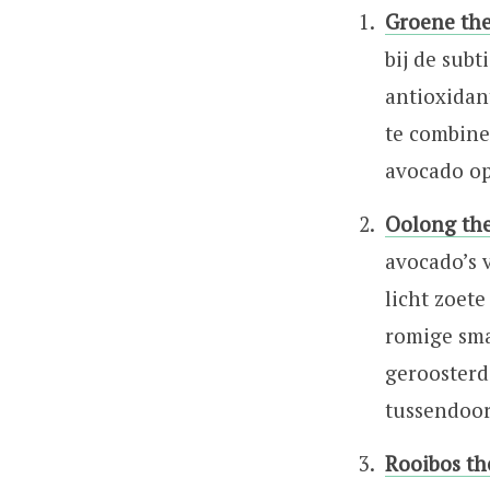
Groene th
bij de sub
antioxidan
te combine
avocado op
Oolong th
avocado’s 
licht zoet
romige sma
geroosterd
tussendoor
Rooibos th