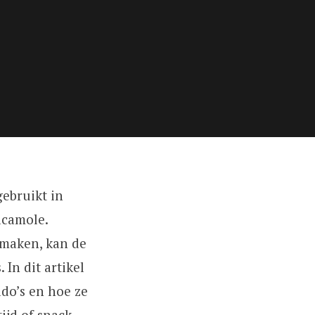
gebruikt in
acamole.
smaken, kan de
In dit artikel
ado’s en hoe ze
jd of snack,