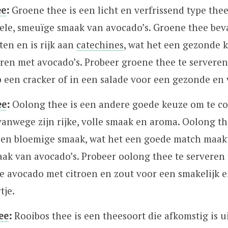
ee
:
Groene thee is een licht en verfrissend type the
tiele, smeuïge smaak van avocado’s. Groene thee bev
ten en is rijk aan
catechines
, wat het een gezonde
ren met avocado’s. Probeer groene thee te serveren
 een cracker of in een salade voor een gezonde en v
ee
:
Oolong thee is een andere goede keuze om te c
vanwege zijn rijke, volle smaak en aroma. Oolong th
e en bloemige smaak, wat het een goede match maak
ak van avocado’s. Probeer oolong thee te serveren 
e avocado met citroen en zout voor een smakelijk e
tje.
ee
:
Rooibos thee is een theesoort die afkomstig is u