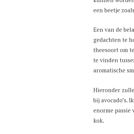
een beetje zoal
Een van de bel
gedachten te h
theesoort om te
te vinden tusse
aromatische sm
Hieronder zull
bij avocado’s. 
enorme passie v
kok.