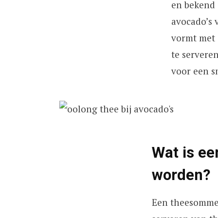
en bekend 
avocado’s 
vormt met 
te servere
voor een s
Wat is ee
worden?
Een theesommeli