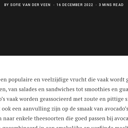
BY
SOFIE VAN DER VEEN
16 DECEMBER 2022
3 MINS READ
een populaire en veelzijdige vrucht die vaak wordt 
ten, van salades en sandwiches tot smoothies en gu
’s vaak worden geassocieerd met zoute en pittige 
t ook een aanvulling zijn op de smaak van avocado’s. 
n naar enkele theesoorten die goed passen bij avoc
gecombineerd in een smakelijke en verfijnde maalti