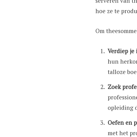
serveren van th
hoe ze te produ
Om theesommelie
Verdiep je 
hun herkom
talloze bo
Zoek profe
profession
opleiding d
Oefen en p
met het pr